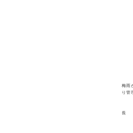
梅雨
り管
長