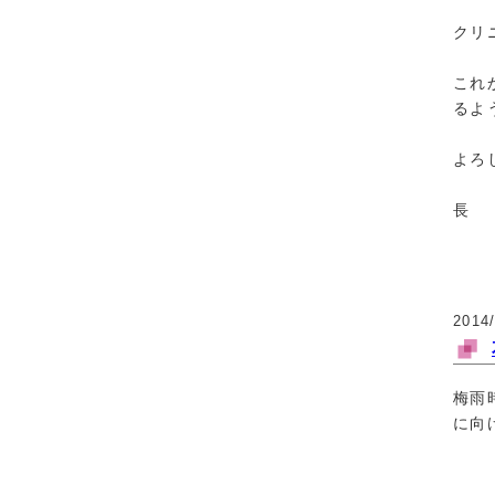
クリ
これ
るよ
よろ
長
2014
梅雨
に向