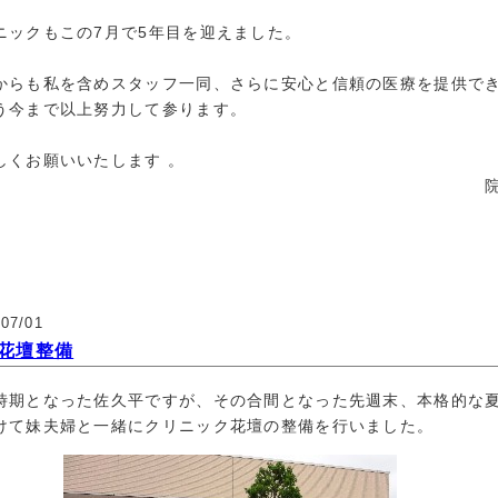
ニックもこの7月で5年目を迎えました。
からも私を含めスタッフ一同、さらに安心と信頼の医療を提供で
う今まで以上努力して参ります。
しくお願いいたします 。
/07/01
花壇整備
時期となった佐久平ですが、その合間となった先週末、本格的な
けて妹夫婦と一緒にクリニック花壇の整備を行いました。