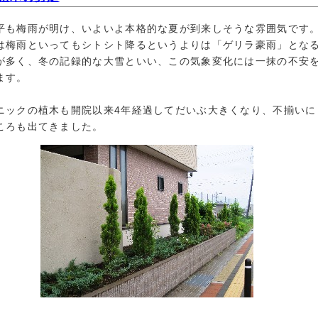
平も梅雨が明け、いよいよ本格的な夏が到来しそうな雰囲気です
は梅雨といってもシトシト降るというよりは「ゲリラ豪雨」とな
が多く、冬の記録的な大雪といい、この気象変化には一抹の不安
ます。
ニックの植木も開院以来4年経過してだいぶ大きくなり、不揃いに
ころも出てきました。