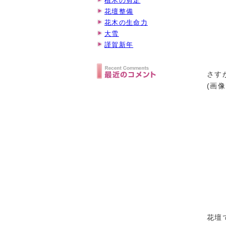
植木の剪定
花壇整備
花木の生命力
大雪
謹賀新年
さす
(画
花壇